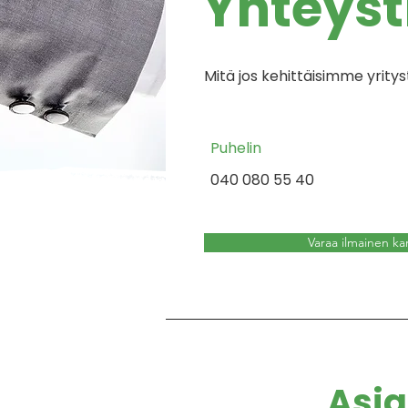
Yhteyst
Mitä jos kehittäisimme yrit
Puhelin
040 080 55 40
Varaa ilmainen kar
Asia