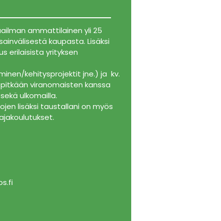
maailman ammattilainen yli 25
ainvälisestä kaupasta. Lisäksi
 erilaisista yrityksen
inen/kehitysprojektit jne.) ja kv.
t pitkään viranomaisten kanssa
sekä ulkomailla.
tojen lisäksi taustallani on myös
tajakoulutukset.
s.fi