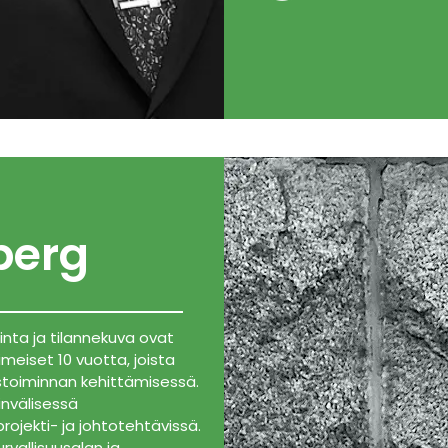
berg
inta ja tilannekuva ovat
imeiset 10 vuotta, joista
itustoiminnan kehittämisessä.
invälisessä
rojekti- ja johtotehtävissä.
vallisuusalan ja