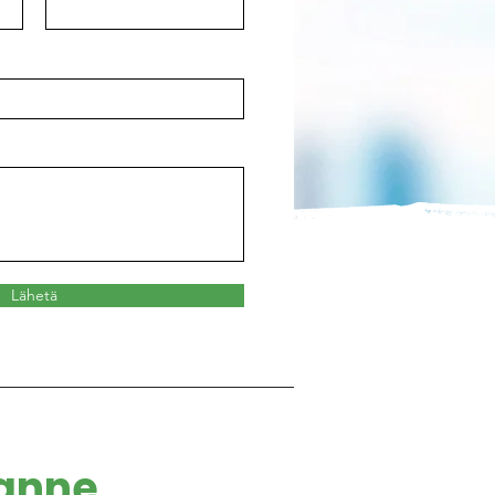
Lähetä
sanne