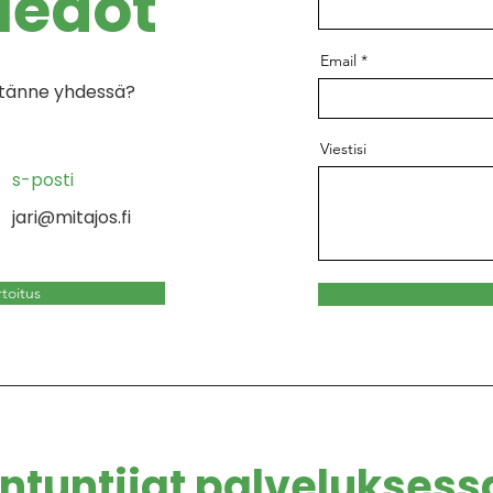
iedot
Email
ystänne yhdessä?
Viestisi
s-posti
jari@mitajos.fi
toitus
ntuntijat palvelukses