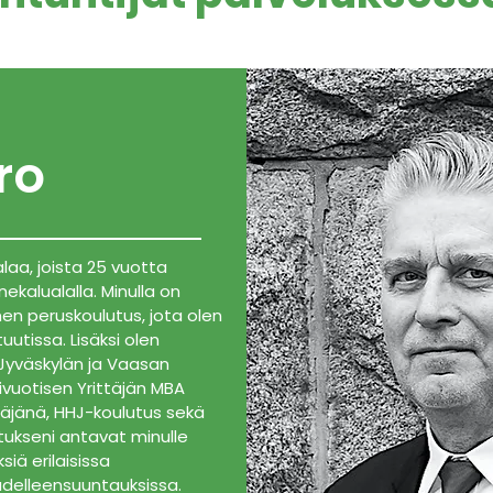
ro
laa, joista 25 vuotta
kalualalla. Minulla on
en peruskoulutus, jota olen
uutissa. Lisäksi olen
 Jyväskylän ja Vaasan
ivuotisen Yrittäjän MBA
täjänä, HHJ-koulutus sekä
tukseni antavat minulle
iä erilaisissa
udelleensuuntauksissa.