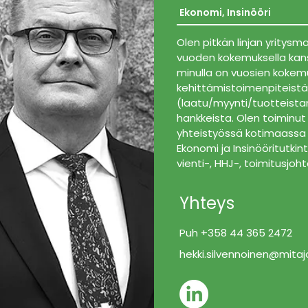
Ekonomi, Insinööri
Olen pitkän linjan yritys
vuoden kokemuksella kans
minulla on vuosien kokemus
kehittämistoimenpiteistä
(laatu/myynti/tuotteistam
hankkeista. Olen toiminu
yhteistyössä kotimaassa 
Ekonomi ja Insinööritutkin
vienti-, HHJ-, toimitusjoh
Yhteys
Puh +358 44 365 2472
hekki.silvennoinen@mitajo