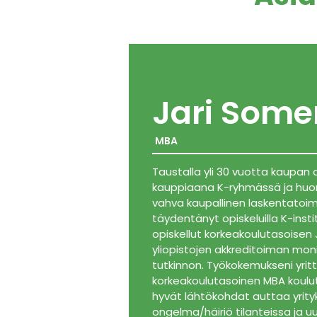
Jari Some
MBA
Taustalla yli 30 vuotta kaupan a
kauppiaana K-ryhmässä ja huone
vahva kaupallinen laskentatoim
täydentänyt opiskeluilla K-instit
opiskellut korkeakoulutasoisen
yliopistojen akkreditoiman mon
tutkinnon. Työkokemukseni yrit
korkeakoulutasoinen MBA koulu
hyvät lähtökohdat auttaa yrityks
ongelma/häiriö tilanteissa ja u