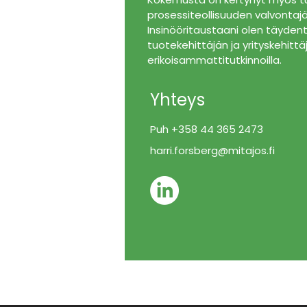
prosessiteollisuuden valvontajä
Insinööritaustaani olen täydent
tuotekehittäjän ja yrityskehittä
erikoisammattitutkinnoilla.
Yhteys
Puh +358 44 365 2473
harri.forsberg@mitajos.fi