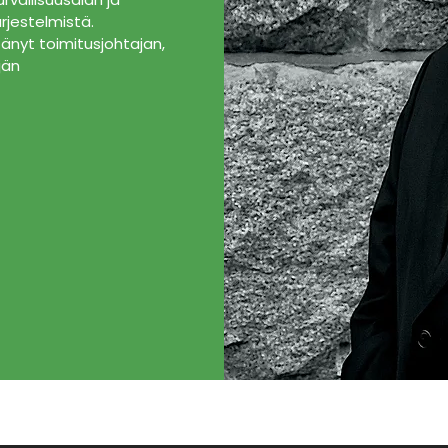
rjestelmistä.
änyt toimitusjohtajan,
jän