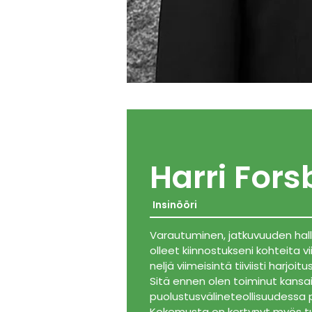
Harri Fors
Insinööri
Varautuminen, jatkuvuuden hall
olleet kiinnostukseni kohteita vi
neljä viimeisintä tiiviisti harjo
Sitä ennen olen toiminut kansa
puolustusvälineteollisuudessa p
Kokemusta on kertynyt myös tur