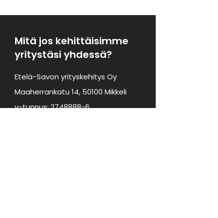
Mitä jos kehittäisimme
yritystäsi yhdessä?
Etelä-Savon yrityskehitys Oy
Maaherrankatu 14, 50100 Mikkeli
y-tunnus:
2748888-6
Puh:
040 080 5540
Etusivu
Toimintamalli
ELY- ja BF-Palvelut
Johtaminen
Tuotteistaminen